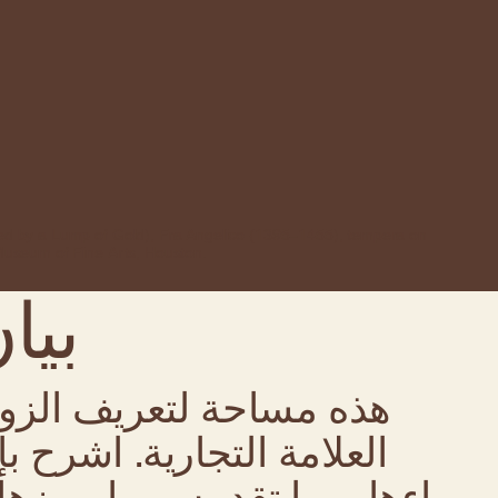
ed by a Lump of Gold), Fra Angelico (1395–1455), tempera on
 Museum of Fine Arts, Houston.
بيا
هذه مساحة لتعريف الزوا
العلامة التجارية. اشرح ب
وراءها، وما تقدمه، وما يميزه