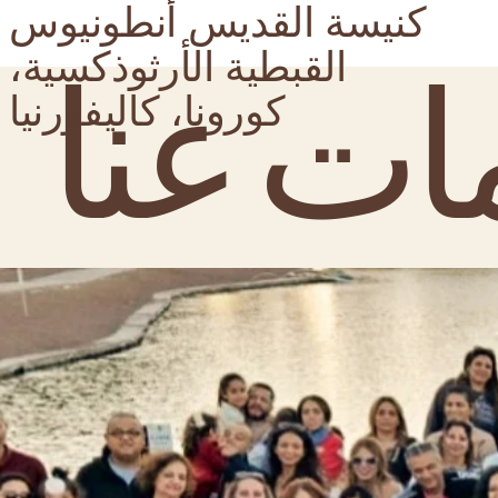
كنيسة القديس أنطونيوس
القبطية الأرثوذكسية،
ات عنا
كورونا، كاليفورنيا