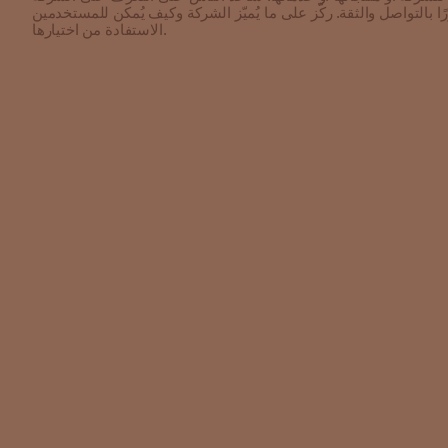
 بالتواصل والثقة. ركّز على ما يُميّز الشركة وكيف يُمكن للمستخدمين
الاستفادة من اختيارها.