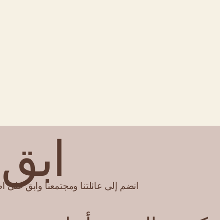
ابق 
انضم إلى عائلتنا ومجتمعنا وابق على اط